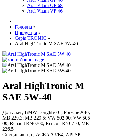
Aral Vitam GF 68
Aral Vitam VF 46
Головна
»
Продукція
»
Серія TRONIC
»
Aral HighTronic M SAE 5W-40
Zoom image
Aral HighTronic M
SAE 5W-40
Допуски
;
BMW Longlife-01
;
Porsche A40
;
MB 229.3
;
MB 229.5
;
VW 502 00
;
VW 505
00
;
Renault RN0700
;
Renault RN0710
;
MB
226.5
Спецификації
;
ACEA A3/B4
;
API SP