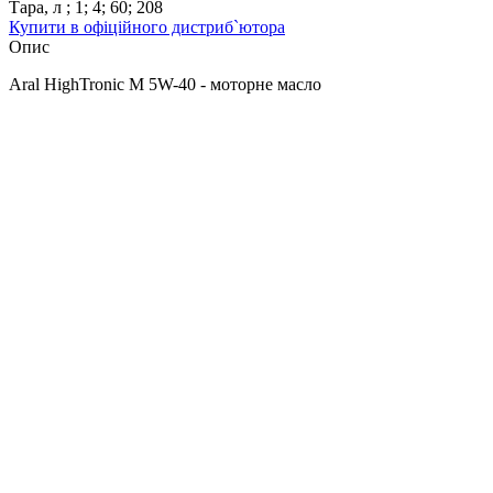
Тара, л
;
1
;
4
;
60
;
208
Купити в офіційного дистриб`ютора
Опис
Aral HighTronic M 5W-40 - моторне масло
найвищого класу для бензинових та
дизельних двигунів, виготовлене із
застосуванням технології
Aral
XMF
.
Відповідає останнім вимогам
BMW
,
GM
,
Mercedes
-
Benz
,
Porsche
,
Renault
,
VW
.
Aral HighTronic M 5W-40 може
застосовуватись у бензинових та дизельних
двигунах, не оснащених сажовими
фільтрами та багатоступеневими системами
нейтралізації відпрацьованих газів.
Відповідно до рекомендацій інжеренів
BMW, Mercedes-Benz та VW, у регіонах із
пальним нестабільної якості (а в
бензинових двигунах – у всіх регіонах),
варто застосовувати масла із стандартною
зольністю та високим лужним числом –
тобто HighTronic M 5W-40, а не
HighTronic
5W-40
.