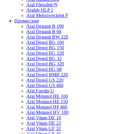
Aral Fliessfett N
Aralub HLP 2
Aral Mehrzweckfett F
Промислові
Aral Deganit B 100
Aral Deganit B 68
Aral Deganit BW 220
Aral Degol BG 100
Aral Degol BG 150
Aral Degol BG 220
Aral Degol BG 32
Aral Degol BG 320
Aral Degol BG 68
Aral Degol BMB 220
Aral Degol GS 220
Aral Degol GS 460
Aral Farolin U
Aral Motanol HE 100
Aral Motanol HE 150
Aral Motanol HP 460
Aral Motanol HV 100
Aral Vitam DE 10
Aral Vitam DE 22
Aral Vitam GF 32
Aral Vitam GF 46