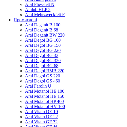
Aral Fliessfett N
Aralub HLP 2
Aral Mehrzweckfett F
Промислові
Aral Deganit B 100
Aral Deganit B 68
Aral Deganit BW 220
Aral Degol BG 100
Aral Degol BG 150
Aral Degol BG 220
Aral Degol BG 32
Aral Degol BG 320
Aral Degol BG 68
Aral Degol BMB 220
Aral Degol GS 220
Aral Degol GS 460
Aral Farolin U
Aral Motanol HE 100
Aral Motanol HE 150
Aral Motanol HP 460
Aral Motanol HV 100
Aral Vitam DE 10
Aral Vitam DE 22
Aral Vitam GF 32
Aral Vitam GF 46