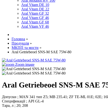
Aral Motanol HV 100
Aral Vitam DE 10
Aral Vitam DE 22
Aral Vitam GF 32
Aral Vitam GF 46
Aral Vitam GF 68
Aral Vitam VF 46
Головна
»
Продукція
»
МКПП та мости
»
Aral Getriebeoel SNS-M SAE 75W-80
Zoom image
Aral Getriebeoel SNS-M SAE 
Допуски
;
MAN 341 тип Z5
;
MB 235.41
;
ZF TE-ML 01E
;
02E
;
16
Спецификації
;
API GL-4
Тара, л
;
20
;
208