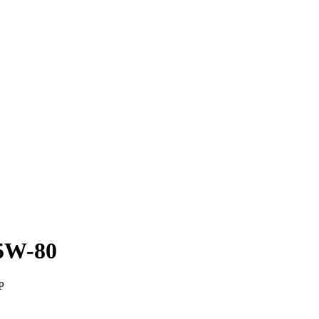
75W-80
P