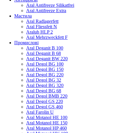
Aral Antifreeze Silikatfrei
Aral Antifreeze Extra
Мастила
Aral Radlagerfett
Aral Fliessfett N
Aralub HLP 2
Aral Mehrzweckfett F
Промислові
Aral Deganit B 100
Aral Deganit B 68
Aral Deganit BW 220
Aral Degol BG 100
Aral Degol BG 150
Aral Degol BG 220
Aral Degol BG 32
Aral Degol BG 320
Aral Degol BG 68
Aral Degol BMB 220
Aral Degol GS 220
Aral Degol GS 460
Aral Farolin U
Aral Motanol HE 100
Aral Motanol HE 150
Aral Motanol HP 460