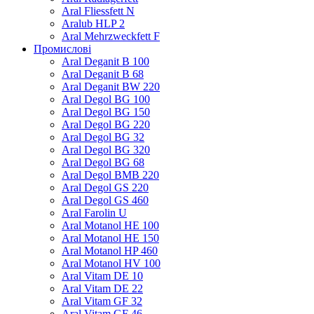
Aral Fliessfett N
Aralub HLP 2
Aral Mehrzweckfett F
Промислові
Aral Deganit B 100
Aral Deganit B 68
Aral Deganit BW 220
Aral Degol BG 100
Aral Degol BG 150
Aral Degol BG 220
Aral Degol BG 32
Aral Degol BG 320
Aral Degol BG 68
Aral Degol BMB 220
Aral Degol GS 220
Aral Degol GS 460
Aral Farolin U
Aral Motanol HE 100
Aral Motanol HE 150
Aral Motanol HP 460
Aral Motanol HV 100
Aral Vitam DE 10
Aral Vitam DE 22
Aral Vitam GF 32
Aral Vitam GF 46