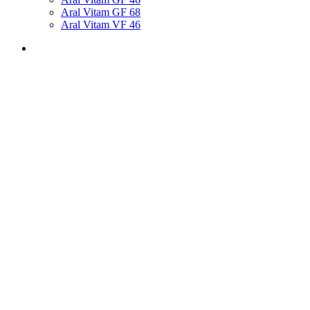
Aral Vitam GF 68
Aral Vitam VF 46
Головна
»
Продукція
»
Промислові
»
Aral Motanol HE 100
Zoom image
Aral Motanol HE 100
Спецификації
;
VDL
Тара, л
;
20
Купити в офіційного дистриб`ютора
Опис
Компресорна олива групи VDL (по DIN
51506) на основі парафінових базових
масел з вузьким діапазоном кипіння,
незначними втратами на випаровування та